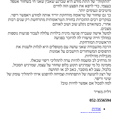
"התקווה" של התת מודע היא שברגע שאבין שאני חי בשחזור אטפל
בעצמי, כדי לרפא את הפצע הזה לחיים
מיטיבים ונעימים יותר.
כך גם שחזור של טראומה מודחקת יוריד אותה למודע ויאפשר ריפוי.
במקרים רבים ההזכרות בחוויה הטראומתית מתרחשת רק שנים רבות
אחרי, כשהאדם נקלע שוב ושוב לאותם
מצבים.
למשל אישה שעברה פגיעה מינית בילדות עלולה לעבור פגיעות נוספות
במהלך חייה שיעזרו לה להיזכר בפגיעה
הראשונית המודחקת.
הרבה מהעבודה שאני עושה עם מטופלים היא לגלות ולשנות את
הדפוסים המשוחזרים היושבים על אמונות
מגבילות מהילדות.
זה מרחיב לב ומשמח להיות עדה לתהליכי ריפוי שכאלו.
מזמינה כל מי שמרגיש תקוע בלופ שחוזר על עצמו, שמרגיש תסכול,
בלבול, עצב לא מוסבר, כאב לב או תחושה
של רצון לתנועה של התפתחות וצמיחה להיפגש איתי לתהליך עומק של
שינוי וריפוי.
למה לסבול אם אפשר לחיות טוב?
דלית מאייר
052-3556594​
אודות