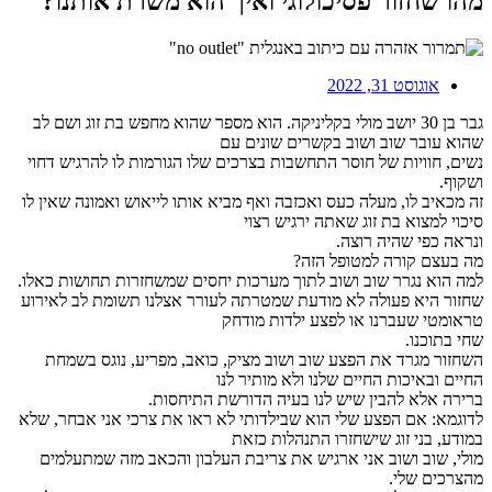
מהו שחזור פסיכולוגי ואיך הוא משרת אותנו?
אוגוסט 31, 2022
גבר בן 30 יושב מולי בקליניקה. הוא מספר שהוא מחפש בת זוג ושם לב
שהוא עובר שוב ושוב בקשרים שונים עם
נשים, חוויות של חוסר התחשבות בצרכים שלו הגורמות לו להרגיש דחוי
ושקוף.
זה מכאיב לו, מעלה כעס ואכזבה ואף מביא אותו לייאוש ואמונה שאין לו
סיכוי למצוא בת זוג שאתה ירגיש רצוי
ונראה כפי שהיה רוצה.
מה בעצם קורה למטופל הזה?
למה הוא נגרר שוב ושוב לתוך מערכות יחסים שמשחזרות תחושות כאלו.
שחזור היא פעולה לא מודעת שמטרתה לעורר אצלנו תשומת לב לאירוע
טראומטי שעברנו או לפצע ילדות מודחק
שחי בתוכנו.
השחזור מגרד את הפצע שוב ושוב מציק, כואב, מפריע, נוגס בשמחת
החיים ובאיכות החיים שלנו ולא מותיר לנו
ברירה אלא להבין שיש לנו בעיה הדורשת התיחסות.
לדוגמא: אם הפצע שלי הוא שבילדותי לא ראו את צרכי אני אבחר, שלא
במודע, בני זוג שישחזרו התנהלות כזאת
מולי, שוב ושוב אני ארגיש את צריבת העלבון והכאב מזה שמתעלמים
מהצרכים שלי.