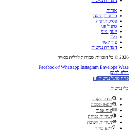
הצהרת נגישות
אודות
כירופרקטיקה
פסיכותרפיה
טיפול זוגי
ייעוץ מיני
בלוג
צור קשר
הצהרת נגישות
2026 © כל הזכויות שמורות לדלית מאייר
Facebook-f
Whatsapp
Instagram
Envelope
Waze
דילוג לתוכן
פתח סרגל נגישות
כלי נגישות
הגדל טקסט
הקטן טקסט
גווני אפור
ניגודיות גבוהה
ניגודיות הפוכה
רקע בהיר