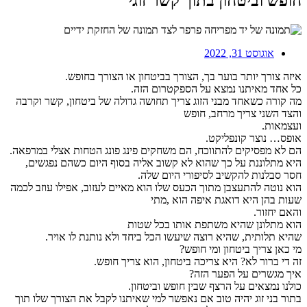
חופש וביטחון בתוך קשר זוגי
אוגוסט 31, 2022
איזה צורך יותר בוער בך, הצורך בביטחון או הצורך בחופש.
כל אחד מאיתנו נמצא על הספקטרום הזה.
מה קורה כשאחד מבני הזוג צריך תחושה גדולה של ביטחון, קשר וקרבה
והצד השני צריך מרחב, חופש
ועצמאות.
אופס… נוצר קונפליקט.
הם לא מפסיקים להתווכח, הם משחקים פינג פונג הטחות אצלי במרפאה.
היא מתלוננת על כך שהוא לא קשוב אליה בסוף היום כשהם נפגשים,
חסר סבלנות להקשיב לסיפורי היום שלה.
הוא נוטה להתעצבן מתוך הכעס שלו הוא מאיים לעזוב, אפילו עוזב לכמה
שעות בהן היא דואגת איפה הוא ,מתי
והאם יחזור.
הוא מתלונן שהיא משתפת אותו בכל שטות
שהיא תלותית, שהיא רוצה שיעשו הכל ביחד ולא נותנת לו אויר.
מי כאן צריך ביטחון ומי חופש?
זה די ברור לא? היא צריכה ביטחון, הוא צריך חופש.
איך מגשרים על הפער הזה?
כולנו נמצאים על הרצף שבין חופש וביטחון.
בתור בני זוג יהיה טוב אם נאפשר למי שאיתנו לקבל את הצורך שלו תוך