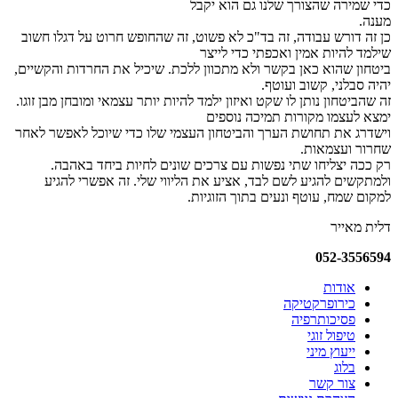
כדי שמירה שהצורך שלנו גם הוא יקבל
מענה.
כן זה דורש עבודה, זה בד"כ לא פשוט, זה שהחופש חרוט על דגלו חשוב
שילמד להיות אמין ואכפתי כדי לייצר
ביטחון שהוא כאן בקשר ולא מתכוון ללכת. שיכיל את החרדות והקשיים,
יהיה סבלני, קשוב ועוטף.
זה שהביטחון נותן לו שקט ואיזון ילמד להיות יותר עצמאי ומובחן מבן זוגו.
ימצא לעצמו מקורות תמיכה נוספים
וישדרג את תחושת הערך והביטחון העצמי שלו כדי שיוכל לאפשר לאחר
שחרור ועצמאות.
רק ככה יצליחו שתי נפשות עם צרכים שונים לחיות ביחד באהבה.
ולמתקשים להגיע לשם לבד, אציע את הליווי שלי. זה אפשרי להגיע
למקום שמח, עוטף ונעים בתוך הזוגיות.
דלית מאייר
052-3556594​
אודות
כירופרקטיקה
פסיכותרפיה
טיפול זוגי
ייעוץ מיני
בלוג
צור קשר