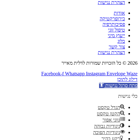
הצהרת נגישות
אודות
כירופרקטיקה
פסיכותרפיה
טיפול זוגי
ייעוץ מיני
בלוג
צור קשר
הצהרת נגישות
2026 © כל הזכויות שמורות לדלית מאייר
Facebook-f
Whatsapp
Instagram
Envelope
Waze
דילוג לתוכן
פתח סרגל נגישות
כלי נגישות
הגדל טקסט
הקטן טקסט
גווני אפור
ניגודיות גבוהה
ניגודיות הפוכה
רקע בהיר