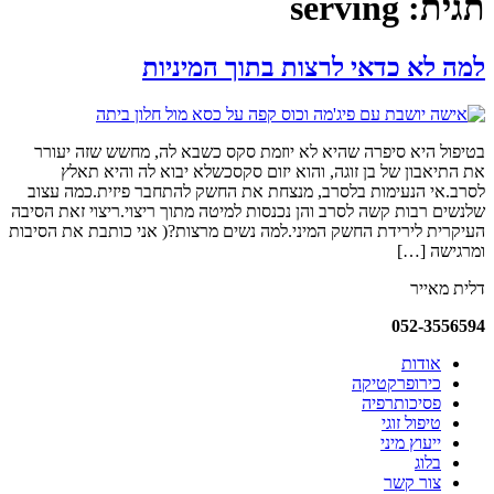
תגית:
serving
למה לא כדאי לרצות בתוך המיניות
בטיפול היא סיפרה שהיא לא יוזמת סקס כשבא לה, מחשש שזה יעורר
את התיאבון של בן זוגה, והוא יזום סקסכשלא יבוא לה והיא תאלץ
לסרב.אי הנעימות בלסרב, מנצחת את החשק להתחבר פיזית.כמה עצוב
שלנשים רבות קשה לסרב והן נכנסות למיטה מתוך ריצוי.ריצוי זאת הסיבה
העיקרית לירידת החשק המיני.למה נשים מרצות?( אני כותבת את הסיבות
ומרגישה […]
דלית מאייר
052-3556594​
אודות
כירופרקטיקה
פסיכותרפיה
טיפול זוגי
ייעוץ מיני
בלוג
צור קשר