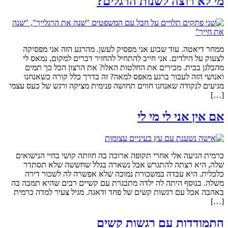
מי לא רוצה לשנות הרגלים?
ממחר דיאטה. עוד שבוע אני מפסיק לעשן. מהרגע הזה אני מפסיקה
לצעוק על הילדים. אני חייב להתחיל להחזיר דברים למקום, נמאס לי
מהבלגן בבית. מכירים את החלטות האלו? את הרצון הכל כך תמים
ואנושי הזה לעבור ברגע מאפס למאה? זה בדרך כלל קורה כשאנחנו
מגיעים לנקודה שאנחנו חווים תחושה פנימית מציקה ורגש של כעס עצמי
[…]
אם אין אני לי מי לי
כרמית הגיעה אלי אחרי תקופה ארוכה בה חוותה קושי בחיי הנישואים
שלה, היא רצתה להתגרש אבל נשארה בגלל שחששה שלא תסתדר
כלכלית. היא עבדה במשכורת נמוכה שלא אפשרה לה לשכור דירה
משלה. בנוסף היתה לה ילדה מתבגרת עם קשיים רבים שהיא תמכה בה
באהבה אבל עם רגשות קשים של פחד ודאגה. מגיל צעיר למדה כרמית
[…]
התמודדות עם רגשות קשים