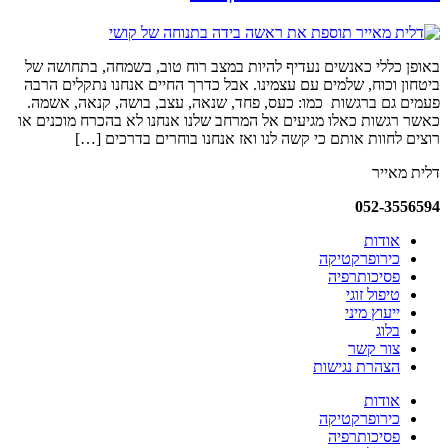
באופן כללי כאנשים נעדיף להיות במצב רוח טוב, בשמחה, בתחושה של
ביטחון וכוח, שלמים עם עצמינו. אבל כדרך החיים אנחנו נתקלים הרבה
פעמים גם ברגשות כמו: כעס, פחד, שנאה, עצב, בושה, קנאה, אשמה.
כאשר רגשות כאלו מגיעים אל המרחב שלנו אנחנו לא בהכרח מוכנים או
רוצים לחוות אותם כי קשה לנו ואז אנחנו בוחרים בדרכים […]
דלית מאייר
052-3556594​
אודות
כירופרקטיקה
פסיכותרפיה
טיפול זוגי
ייעוץ מיני
בלוג
צור קשר
הצהרת נגישות
אודות
כירופרקטיקה
פסיכותרפיה