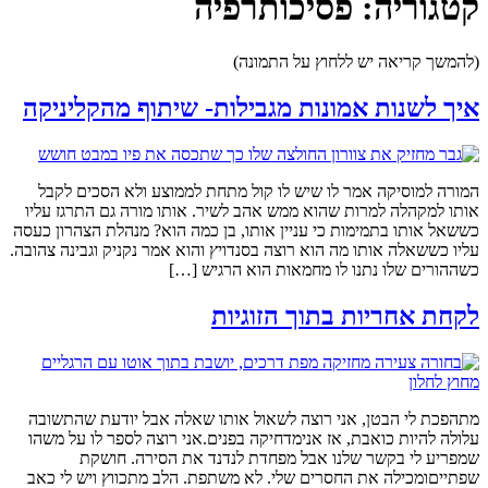
קטגוריה:
פסיכותרפיה
(להמשך קריאה יש ללחוץ על התמונה)
איך לשנות אמונות מגבילות- שיתוף מהקליניקה
המורה למוסיקה אמר לו שיש לו קול מתחת לממוצע ולא הסכים לקבל
אותו למקהלה למרות שהוא ממש אהב לשיר. אותו מורה גם התרגז עליו
כששאל אותו בתמימות כי עניין אותו, בן כמה הוא? מנהלת הצהרון כעסה
עליו כששאלה אותו מה הוא רוצה בסנדויץ והוא אמר נקניק וגבינה צהובה.
כשההורים שלו נתנו לו מחמאות הוא הרגיש […]
לקחת אחריות בתוך הזוגיות
מתהפכת לי הבטן, אני רוצה לשאול אותו שאלה אבל יודעת שהתשובה
עלולה להיות כואבת, אז אנימדחיקה בפנים.אני רוצה לספר לו על משהו
שמפריע לי בקשר שלנו אבל מפחדת לנדנד את הסירה. חושקת
שפתייםומכילה את החסרים שלי. לא משתפת. הלב מתכווץ ויש לי כאב