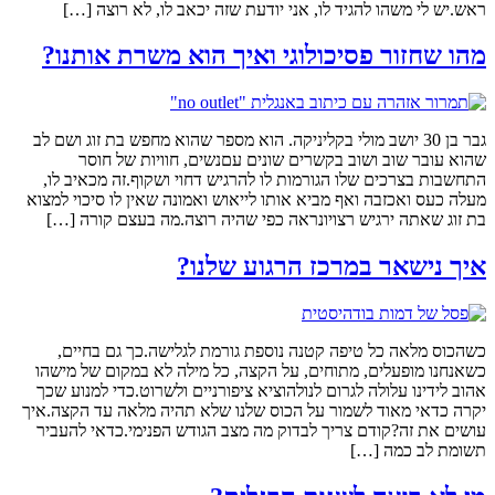
ראש.יש לי משהו להגיד לו, אני יודעת שזה יכאב לו, לא רוצה […]
מהו שחזור פסיכולוגי ואיך הוא משרת אותנו?
גבר בן 30 יושב מולי בקליניקה. הוא מספר שהוא מחפש בת זוג ושם לב
שהוא עובר שוב ושוב בקשרים שונים עםנשים, חוויות של חוסר
התחשבות בצרכים שלו הגורמות לו להרגיש דחוי ושקוף.זה מכאיב לו,
מעלה כעס ואכזבה ואף מביא אותו לייאוש ואמונה שאין לו סיכוי למצוא
בת זוג שאתה ירגיש רצויונראה כפי שהיה רוצה.מה בעצם קורה […]
איך נישאר במרכז הרגוע שלנו?
כשהכוס מלאה כל טיפה קטנה נוספת גורמת לגלישה.כך גם בחיים,
כשאנחנו מופעלים, מתוחים, על הקצה, כל מילה לא במקום של מישהו
אהוב לידינו עלולה לגרום לנולהוציא ציפורניים ולשרוט.כדי למנוע שכך
יקרה כדאי מאוד לשמור על הכוס שלנו שלא תהיה מלאה עד הקצה.איך
עושים את זה?קודם צריך לבדוק מה מצב הגודש הפנימי.כדאי להעביר
תשומת לב כמה […]